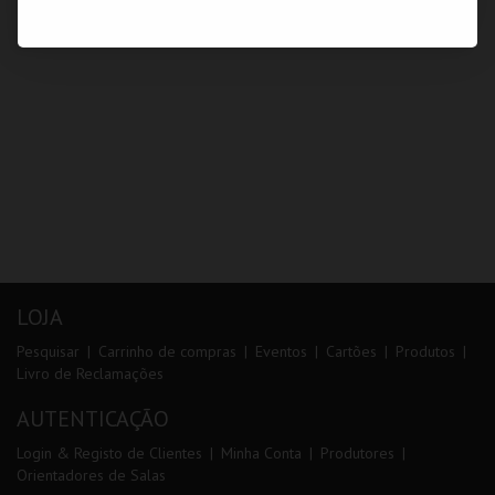
LOJA
Pesquisar
Carrinho de compras
Eventos
Cartões
Produtos
Livro de Reclamações
AUTENTICAÇÃO
Login & Registo de Clientes
Minha Conta
Produtores
Orientadores de Salas