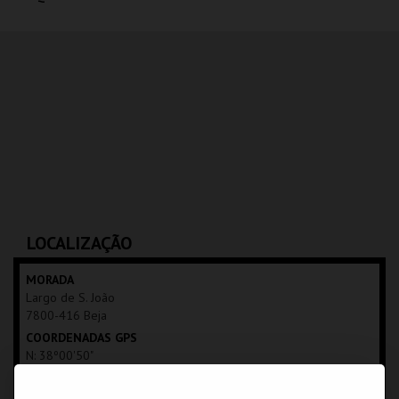
PAX JULIA T.
PAX JULIA T.
MUNICIPAL
MUNICIPAL
MAIS INFO
MAIS INFO
COMPRAR
COMPRAR
LOCALIZAÇÃO
MORADA
Largo de S. João
7800-416 Beja
COORDENADAS GPS
N: 38º00'50"
W: 07º51'49"