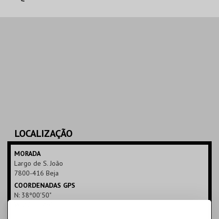
PAX JULIA T.
PAX JULIA T.
MUNICIPAL
MUNICIPAL
MAIS INFO
MAIS INFO
COMPRAR
COMPRAR
LOCALIZAÇÃO
MORADA
Largo de S. João
7800-416 Beja
COORDENADAS GPS
N: 38º00'50"
W: 07º51'49"