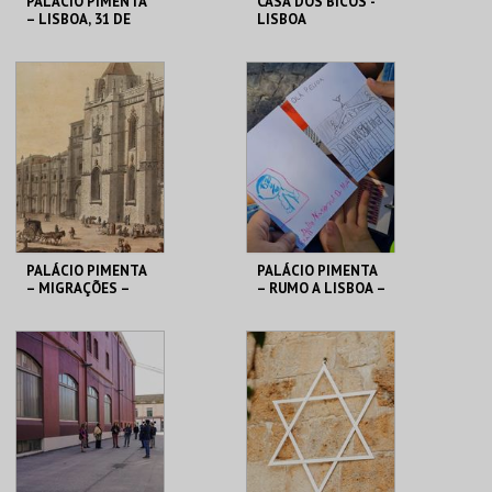
PALÁCIO PIMENTA
CASA DOS BICOS -
– LISBOA, 31 DE
LISBOA
OUTUBRO 1755 –
MUÇULMANA -
VISITA ORIENTADA
PERCURSO
ML - PALÁCIO
ML - PALÁCIO
PIMENTA
PIMENTA
MAIS INFO
MAIS INFO
COMPRAR
PALÁCIO PIMENTA
PALÁCIO PIMENTA
– MIGRAÇÕES –
– RUMO A LISBOA –
VISITA ORIENTADA
OFICINA
ML - PALÁCIO
ML - PALÁCIO
PIMENTA
PIMENTA
MAIS INFO
MAIS INFO
COMPRAR
COMPRAR