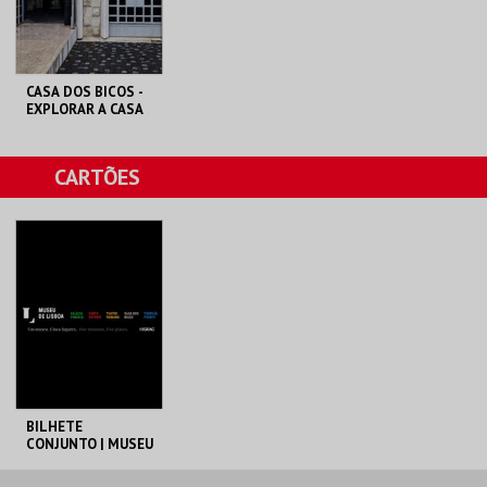
COMPRAR
COMPRAR
CASA DOS BICOS -
EXPLORAR A CASA
DOS BICOS EM
LÍNGUA GESTUAL
PORTUGUESA
ML - PALÁCIO
CARTÕES
PIMENTA
MAIS INFO
COMPRAR
BILHETE
CONJUNTO | MUSEU
DE LISBOA
ML - PALÁCIO