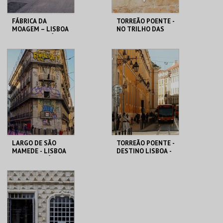
FÁBRICA DA
TORREÃO POENTE -
MOAGEM – LISBOA
NO TRILHO DAS
DAS CHAMINÉS (II)
ANTIGAS
– PERCURSO
JUDIARIAS -
PERCURSO
ML - PALÁCIO
ML - PALÁCIO
PIMENTA
PIMENTA
MAIS INFO
MAIS INFO
COMPRAR
COMPRAR
LARGO DE SÃO
TORREÃO POENTE -
MAMEDE - LISBOA
DESTINO LISBOA -
SAI DO ARMÁRIO -
PERCURSO
PERCURSO
ML - PALÁCIO
ML - PALÁCIO
PIMENTA
PIMENTA
MAIS INFO
MAIS INFO