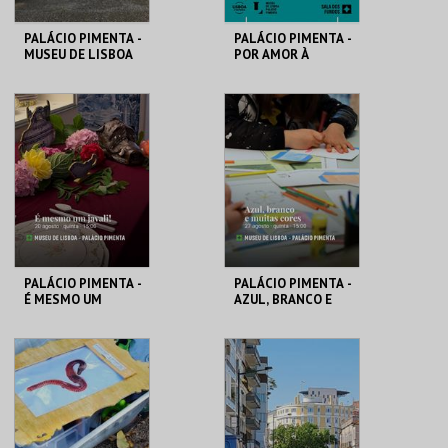
PALÁCIO PIMENTA -
PALÁCIO PIMENTA -
MUSEU DE LISBOA
POR AMOR À
CIDADE - 90 ANOS
DO GAL
ML - PALÁCIO
ML - PALÁCIO
PIMENTA
PIMENTA
MAIS INFO
MAIS INFO
COMPRAR
COMPRAR
PALÁCIO PIMENTA -
PALÁCIO PIMENTA -
É MESMO UM
AZUL, BRANCO E
JAVALI! - VISITA
MUITAS CORES -
OFICINA
VISITA OFICINA
ML - PALÁCIO
ML - PALÁCIO
PIMENTA
PIMENTA
MAIS INFO
MAIS INFO