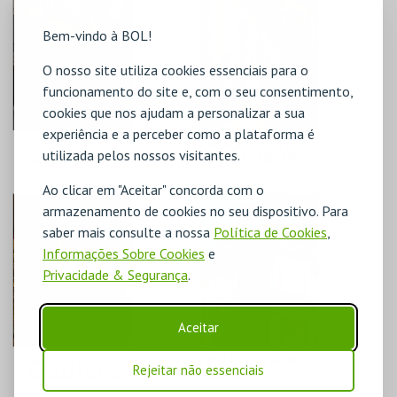
Bem-vindo à BOL!
MAIS INFO
MAIS INFO
O nosso site utiliza cookies essenciais para o
COMPRAR
COMPRAR
funcionamento do site e, com o seu consentimento,
cookies que nos ajudam a personalizar a sua
experiência e a perceber como a plataforma é
ROTUNDA DO
PRAÇA D. LUÍS I –
utilizada pelos nossos visitantes.
MARQUÊS DE
LISBOA AFRICANA –
POMBAL - COM
PERCURSO
LISBOA AOS PÉS -
Ao clicar em "Aceitar" concorda com o
PERCURSO
ML - PALÁCIO
ML - PALÁCIO
armazenamento de cookies no seu dispositivo. Para
PIMENTA
PIMENTA
saber mais consulte a nossa
Política de Cookies
,
Informações Sobre Cookies
e
MAIS INFO
MAIS INFO
Privacidade & Segurança
.
COMPRAR
Aceitar
CASA DOS BICOS –
PRAÇA DAS NOVAS
Rejeitar não essenciais
UMA CASA COM 500
NAÇÕES – O
ANOS DESCOBRIR+
BAIRRO DAS