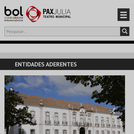
Olá,
iniciar sessão
PT
0
CARRINHO
ENTIDADES ADERENTES
EVENTOS
CARTÕES
PRODUTOS