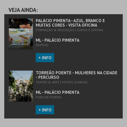
PIMENTA
AQUISIÇÃO
VEJA AINDA:
MAIS INFO
PALÁCIO PIMENTA - AZUL, BRANCO E
MUITAS CORES - VISITA OFICINA
FORMAÇÃO & EDUCAÇÃO | CURSO E OFICINA
COMPRAR
ML - PALÁCIO PIMENTA
EDIFÍCIO
+ INFO
TORREÃO POENTE - MULHERES NA CIDADE
- PERCURSO
TEATRO & ARTE | VISITAS GUIADAS
ML - PALÁCIO PIMENTA
FORA DE PORTAS
+ INFO