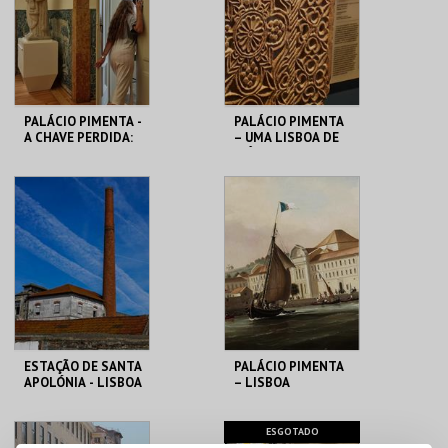
MAIS INFO
MAIS INFO
COMPRAR
PALÁCIO PIMENTA -
PALÁCIO PIMENTA
A CHAVE PERDIDA:
– UMA LISBOA DE
UM ENIGMA NO
MÚLTIPLAS
CORAÇÃO DE
CONFISSÕES –
LISBOA
VISITA ORIENT
ML - PALÁCIO
ML - PALÁCIO
PIMENTA
PIMENTA
MAIS INFO
MAIS INFO
COMPRAR
COMPRAR
ESTAÇÃO DE SANTA
PALÁCIO PIMENTA
APOLÓNIA - LISBOA
– LISBOA
DAS CHAMINÉS (I) -
RIBEIRINHA –
PERCURSO
VISITA ORIENTADA
ML - PALÁCIO
ML - PALÁCIO
ESGOTADO
PIMENTA
PIMENTA